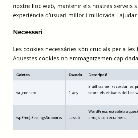
nostre lloc web, mantenir els nostres serveis s
experiència d’usuari millor i millorada i ajudar
Necessari
Les cookies necessàries són crucials per a les 
Aquestes cookies no emmagatzemen cap dada d
Galetes
Durada
Descripció
S'utilitza per recordar les
wt_consent
1 any
sobre els visitants del lloc 
WordPress estableix aquest
wpEmojiSettingsSupports
sessió
emojis correctament.