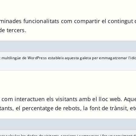
rminades funcionalitats com compartir el contingut 
de tercers.
 multilingüe de WordPress estableix aquesta galeta per emmagatzemar l'idio
re com interactuen els visitants amb el lloc web. Aq
nts, el percentatge de rebots, la font de trànsit, et
r calcular les dades de visitants, sessions i campanyes i fer un seguiment de l'