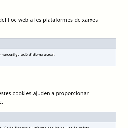
del lloc web a les plataformes de xarxes
ma/configuració d'idioma actual.
uestes cookies ajuden a proporcionar
c.
ús del lloc per a l'informe analític del lloc. La galeta