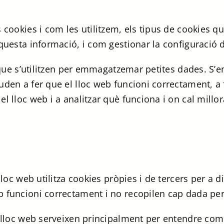
cookies i com les utilitzem, els tipus de cookies qu
questa informació, i com gestionar la configuració d
xt que s’utilitzen per emmagatzemar petites dades. S
uden a fer que el lloc web funcioni correctament, a
l lloc web i a analitzar què funciona i on cal millor
lloc web utilitza cookies pròpies i de tercers per a 
 funcioni correctament i no recopilen cap dada pers
e lloc web serveixen principalment per entendre co