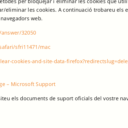
todes per bloquejar i eliminar les cookies que utili
ar/eliminar les cookies. A continuació trobareu els
ls navegadors web.
s/answer/32050
safari/sfri11471/mac
lear-cookies-and-site-data-firefox?redirectslug=del
ge – Microsoft Support
siteu els documents de suport oficials del vostre na