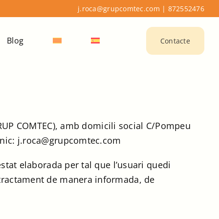
j.roca@grupcomtec.com
|
872552476
Blog
Contacte
GRUP COMTEC), amb domicili social C/Pompeu
rònic: j.roca@grupcomtec.com
estat elaborada per tal que l’usuari quedi
u tractament de manera informada, de