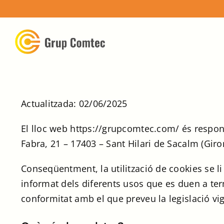
Skip
to
content
Actualitzada: 02/06/2025
El lloc web https://grupcomtec.com/ és resp
Fabra, 21 – 17403 – Sant Hilari de Sacalm (Gi
Conseqüentment, la utilització de cookies se li
informat dels diferents usos que es duen a te
conformitat amb el que preveu la legislació vi