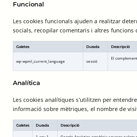
Funcional
Les cookies funcionals ajuden a realitzar dete
socials, recopilar comentaris i altres funcions 
Galetes
Durada
Descripció
El complement
wp-wpml_current_language
sessió
Analítica
Les cookies analítiques s’utilitzen per entend
informació sobre mètriques, el nombre de visita
Galetes
Durada
Descripció
1 any 1
Google Analytics estableix aquesta galeta pe