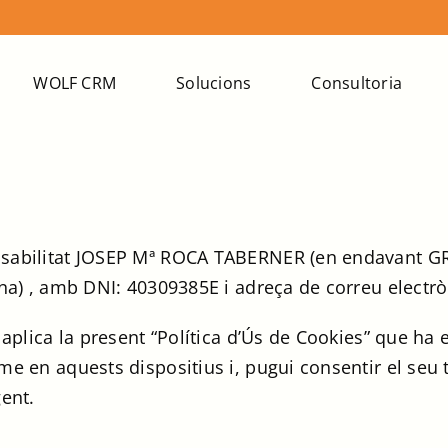
WOLF CRM
Solucions
Consultoria
onsabilitat JOSEP Mª ROCA TABERNER (en endavant 
rona) , amb DNI: 40309385E i adreça de correu elect
 aplica la present “Política d’Ús de Cookies” que ha 
rme en aquests dispositius i, pugui consentir el se
gent.