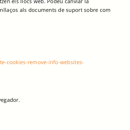
tzen els llocs web. Podeu canviar la
 enllaços als documents de suport sobre com
ete-cookies-remove-info-websites-
vegador.